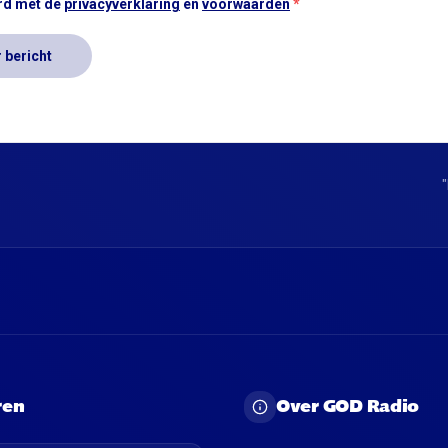
rd met de
privacyverklaring
en
voorwaarden
*
 bericht
"
ren
Over GOD Radio