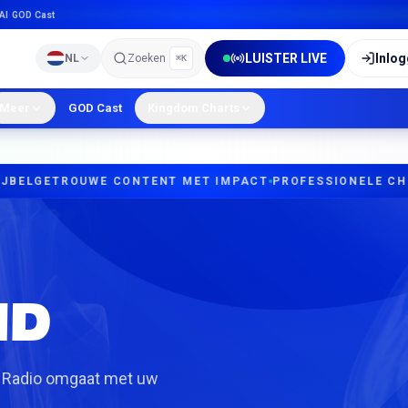
AI
·
GOD Cast
LUISTER LIVE
Inlo
NL
Zoeken
⌘K
Meer
GOD Cast
Kingdom Charts
ELGETROUWE CONTENT MET IMPACT
PROFESSIONELE CHRIS
ID
OD Radio omgaat met uw