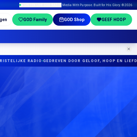
▶ LISTEN LIVE GOD RADIO
|
Media With Purpose. Built for His Glory. © 2026
ggen
GOD Family
GOD Shop
GEEF HOOP
TELIJKE RADIO
GEDREVEN DOOR GELOOF, HOOP EN LIEFDE
T