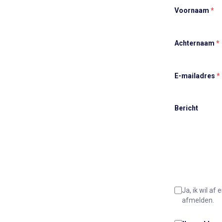
Voornaam
*
Achternaam
*
E-mailadres
*
Bericht
Ja, ik wil a
afmelden.