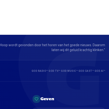
G
Hoop wordt gevonden door het horen van het goede nieuws. Daarom
laten wij dit geluid krachtig klinken.
"
GOD RADIO™
·
GOD TV™
·
GOD MUSIC™
·
GOD CAST™
·
GOD AI™
Geven