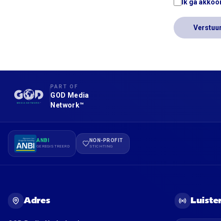
Ik ga akkoo
Verstuur
PART OF
GOD Media
Network™
ANBI
NON-PROFIT
GEREGISTREERD
STICHTING
Adres
Luiste