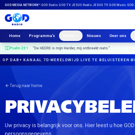
Ga naar inhoud
GOD MEDIA NETWORK™
|
GOD Radio
·
GOD TV
·
JESUS Radio
·
JESUS TV
·
GOD Music
·
GOD 
Home
Programma's
Hosts
Nieuws
Over ons
Psalm 23:1
|
"
De HEERE is mijn Herder, mij ontbreekt niets.
"
P DAB+ KANAAL 7D
WERELDWIJD LIVE TE BELUISTEREN
BIJB
Terug naar home
PRIVACYBELE
Uw privacy is belangrijk voor ons. Hier leest u hoe G
persoonsgegevens.